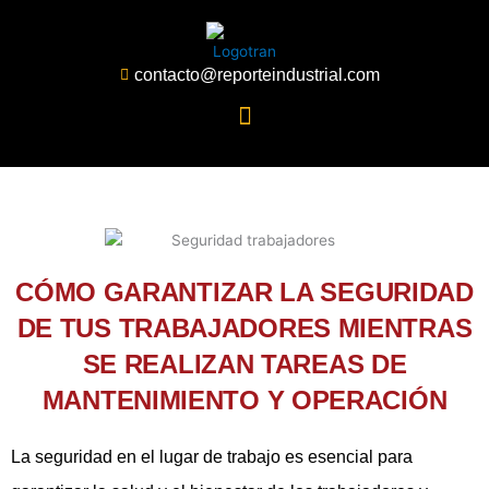
Ir
al
contenido
contacto@reporteindustrial.com
CÓMO GARANTIZAR LA SEGURIDAD
DE TUS TRABAJADORES MIENTRAS
SE REALIZAN TAREAS DE
MANTENIMIENTO Y OPERACIÓN
La seguridad en el lugar de trabajo es esencial para