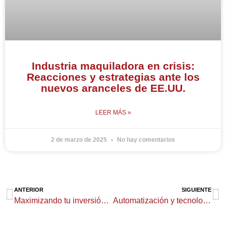
Industria maquiladora en crisis:
Reacciones y estrategias ante los
nuevos aranceles de EE.UU.
LEER MÁS »
2 de marzo de 2025
No hay comentarios
Ant
Si
ANTERIOR
SIGUIENTE
Maximizando tu inversión: Consejos para elegir los equipos y maquinaria adecuados
Automatización y tecnologías digitales: Cómo utilizar la automatización y tecnologías digitales para mejorar el rendimiento, la eficiencia, la seguridad, y la eficacia en la MRO