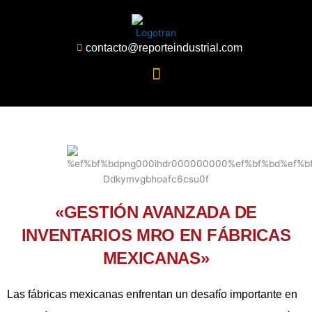
Ir
al
contenido
contacto@reporteindustrial.com
«GESTIÓN AVANZADA DE
INVENTARIOS MRO EN FÁBRICAS
MEXICANAS»
Las fábricas mexicanas enfrentan un desafío importante en