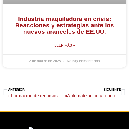
Industria maquiladora en crisis:
Reacciones y estrategias ante los
nuevos aranceles de EE.UU.
LEER MÁS »
2 de marzo de 2025
No hay comentarios
Ant
Si
ANTERIOR
SIGUIENTE
«Formación de recursos humanos en tecnologías 4.0»
«Automatización y robótica en plantas de manufactura»