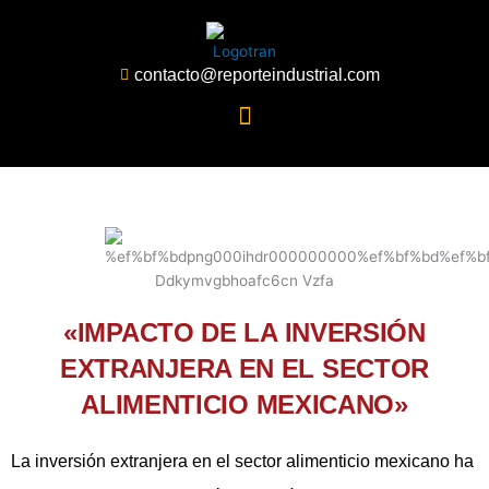
Ir
al
contenido
contacto@reporteindustrial.com
«IMPACTO DE LA INVERSIÓN
EXTRANJERA EN EL SECTOR
ALIMENTICIO MEXICANO»
La inversión extranjera en el sector alimenticio mexicano ha