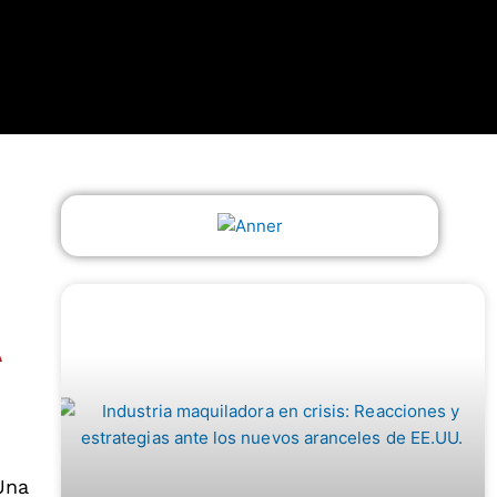
A
Una