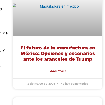
po
d de
El futuro de la manufactura en
, y
México: Opciones y escenarios
ante los aranceles de Trump
e
LEER MÁS »
2 de marzo de 2025
No hay comentarios