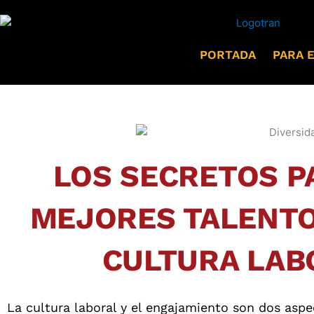
Ir
al
contenido
PORTADA
PARA E
LOS SECRETOS P
MEJORES TALENTO
CULTURA LAB
La cultura laboral y el engajamiento son dos aspe