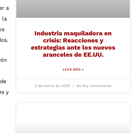
er a
 la
os
Industria maquiladora en
crisis: Reacciones y
dos.
estrategias ante los nuevos
aranceles de EE.UU.
ión
s
LEER MÁS »
 de
2 de marzo de 2025
No hay comentarios
es y