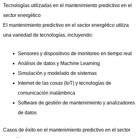
Tecnologías utilizadas en el mantenimiento predictivo en el
sector energético
El mantenimiento predictivo en el sector energético utiliza
una variedad de tecnologías, incluyendo:
Sensores y dispositivos de monitoreo en tiempo real
Análisis de datos y Machine Learning
Simulación y modelado de sistemas
Internet de las cosas (IoT) y tecnologías de
comunicación inalámbrica
Software de gestión de mantenimiento y analizadores
de datos
Casos de éxito en el mantenimiento predictivo en el sector