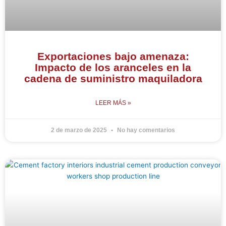
Exportaciones bajo amenaza:
Impacto de los aranceles en la
cadena de suministro maquiladora
LEER MÁS »
2 de marzo de 2025
No hay comentarios