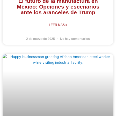
El futuro de la manufactura en
México: Opciones y escenarios
ante los aranceles de Trump
LEER MÁS »
2 de marzo de 2025
No hay comentarios