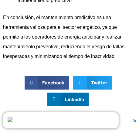
mantenimiento predictivo
En conclusión, el mantenimiento predictivo es una
herramienta valiosa para el sector energético, ya que
permite a los operadores de energía anticipar y realizar
mantenimiento preventivo, reduciendo el riesgo de fallas
inesperadas y minimizando el tiempo de inactividad.
Facebook
Twitter
LinkedIn