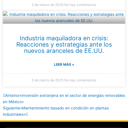
2 de marzo de 2025
No hay comentarios
Industria maquiladora en crisis:
Reacciones y estrategias ante los
nuevos aranceles de EE.UU.
LEER MÁS »
2 de marzo de 2025
No hay comentarios
Ant
Siguiente
Anterior
«Inversión extranjera en el sector de energías renovables
en México»
Siguiente
«Mantenimiento basado en condición en plantas
industriales»