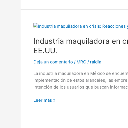
en
México?
Industria
maquiladora
Industria maquiladora en c
en
crisis:
EE.UU.
Reacciones
y
Deja un comentario
/
MRO
/
raldia
estrategias
La industria maquiladora en México se encuen
ante
implementación de estos aranceles, las empre
los
intención de los usuarios que buscan informa
nuevos
aranceles
Leer más »
de
EE.UU.