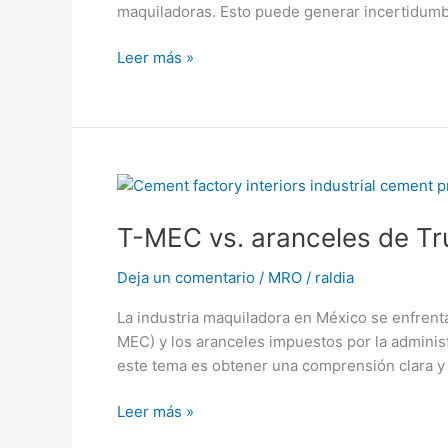
maquiladoras. Esto puede generar incertidumbr
cadena
de
Leer más »
suministro
maquiladora
T-
MEC
T-MEC vs. aranceles de Tr
vs.
aranceles
Deja un comentario
/
MRO
/
raldia
de
Trump:
La industria maquiladora en México se enfrent
¿Cómo
MEC) y los aranceles impuestos por la adminis
proteger
este tema es obtener una comprensión clara y
a
la
Leer más »
industria
maquiladora