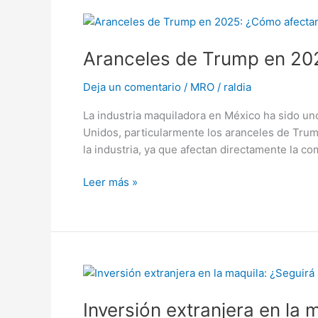
Aranceles
de
Aranceles de Trump en 202
Trump
en
Deja un comentario
/
MRO
/
raldia
2025:
¿Cómo
La industria maquiladora en México ha sido un
afectan
Unidos, particularmente los aranceles de Trum
a
la industria, ya que afectan directamente la com
la
industria
Leer más »
maquiladora
en
México?
Inversión
extranjera
Inversión extranjera en la
en