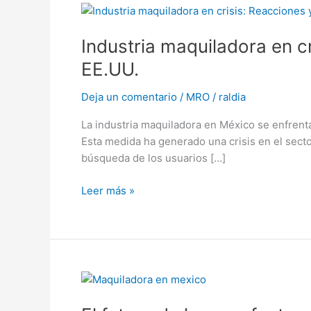
Industria
maquiladora
Industria maquiladora en c
en
crisis:
EE.UU.
Reacciones
y
Deja un comentario
/
MRO
/
raldia
estrategias
La industria maquiladora en México se enfrent
ante
Esta medida ha generado una crisis en el secto
los
búsqueda de los usuarios […]
nuevos
aranceles
Leer más »
de
EE.UU.
El
futuro