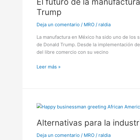
El futuro de la manufactur
de
la
Trump
manufactura
en
Deja un comentario
/
MRO
/
raldia
México:
La manufactura en México ha sido uno de los s
Opciones
de Donald Trump. Desde la implementación de
y
del libre comercio con su vecino
escenarios
ante
Leer más »
los
aranceles
de
Trump
Alternativas
para
Alternativas para la indus
la
industria
Deja un comentario
/
MRO
/
raldia
maquiladora: