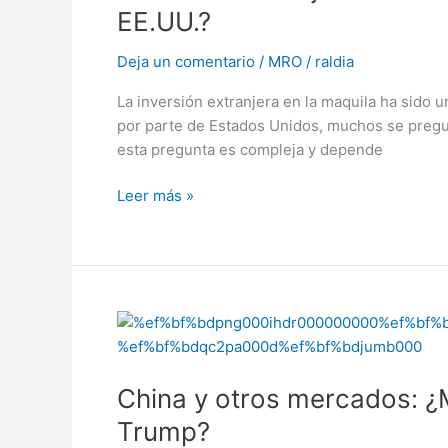
la
EE.UU.?
maquila:
¿Seguirá
Deja un comentario
/
MRO
/
raldia
apostando
La inversión extranjera en la maquila ha sido
por
por parte de Estados Unidos, muchos se pregunt
México
esta pregunta es compleja y depende
tras
los
Leer más »
aranceles
de
EE.UU.?
China
y
otros
China y otros mercados: ¿
mercados:
¿México
Trump?
perderá