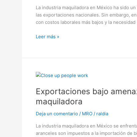
¿Reubicación
La industria maquiladora en México ha sido un
o
las exportaciones nacionales. Sin embargo, en
renegociación
con costos laborales más bajos y la necesidad
comercial?
Leer más »
Exportaciones
bajo
Exportaciones bajo amenaz
amenaza:
Impacto
maquiladora
de
los
Deja un comentario
/
MRO
/
raldia
aranceles
La industria maquiladora en México se enfrenta 
en
aranceles son impuestos a la importación de b
la