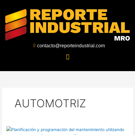
Ir
al
contenido
contacto@reporteindustrial.com
AUTOMOTRIZ
Planificación