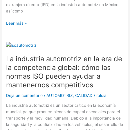
extranjera directa (IED) en la industria automotriz en México,
fabricante
así como
de
automóviles
Leer más »
más
grande
en
América
La
del
industria
La industria automotriz en la era de
Norte
automotriz
en
la competencia global: cómo las
la
normas ISO pueden ayudar a
era
mantenernos competitivos
de
la
Deja un comentario
/
AUTOMOTRIZ
,
CALIDAD
/
raldia
competencia
global:
La industria automotriz es un sector crítico en la economía
cómo
mundial, ya que produce bienes de capital esenciales para el
las
transporte y la movilidad humana. Debido a la importancia de
normas
la seguridad y la confiabilidad en los vehículos, el desarrollo de
ISO