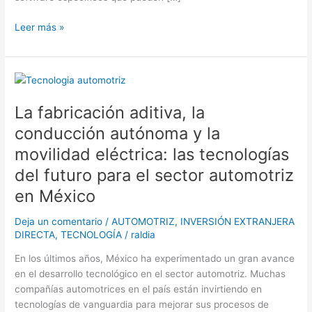
Leer más »
La
fabricación
La fabricación aditiva, la
aditiva,
la
conducción autónoma y la
conducción
movilidad eléctrica: las tecnologías
autónoma
del futuro para el sector automotriz
y
la
en México
movilidad
eléctrica:
Deja un comentario
/
AUTOMOTRIZ
,
INVERSIÓN EXTRANJERA
las
DIRECTA
,
TECNOLOGÍA
/
raldia
tecnologías
En los últimos años, México ha experimentado un gran avance
del
en el desarrollo tecnológico en el sector automotriz. Muchas
futuro
compañías automotrices en el país están invirtiendo en
para
tecnologías de vanguardia para mejorar sus procesos de
el