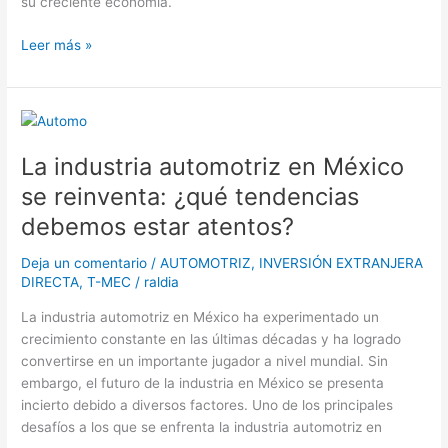
su creciente economía.
Leer más »
La
industria
La industria automotriz en México
automotriz
en
se reinventa: ¿qué tendencias
México
debemos estar atentos?
se
reinventa:
Deja un comentario
/
AUTOMOTRIZ
,
INVERSIÓN EXTRANJERA
¿qué
DIRECTA
,
T-MEC
/
raldia
tendencias
debemos
La industria automotriz en México ha experimentado un
estar
crecimiento constante en las últimas décadas y ha logrado
atentos?
convertirse en un importante jugador a nivel mundial. Sin
embargo, el futuro de la industria en México se presenta
incierto debido a diversos factores. Uno de los principales
desafíos a los que se enfrenta la industria automotriz en