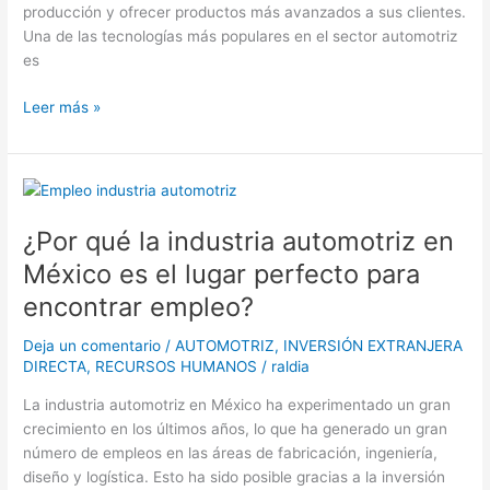
producción y ofrecer productos más avanzados a sus clientes.
sector
Una de las tecnologías más populares en el sector automotriz
automotriz
es
en
México
Leer más »
¿Por
qué
¿Por qué la industria automotriz en
la
industria
México es el lugar perfecto para
automotriz
encontrar empleo?
en
México
Deja un comentario
/
AUTOMOTRIZ
,
INVERSIÓN EXTRANJERA
es
DIRECTA
,
RECURSOS HUMANOS
/
raldia
el
lugar
La industria automotriz en México ha experimentado un gran
perfecto
crecimiento en los últimos años, lo que ha generado un gran
para
número de empleos en las áreas de fabricación, ingeniería,
encontrar
diseño y logística. Esto ha sido posible gracias a la inversión