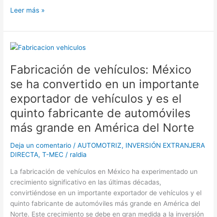
Leer más »
Fabricación
de
Fabricación de vehículos: México
vehículos:
México
se ha convertido en un importante
se
exportador de vehículos y es el
ha
quinto fabricante de automóviles
convertido
en
más grande en América del Norte
un
importante
Deja un comentario
/
AUTOMOTRIZ
,
INVERSIÓN EXTRANJERA
exportador
DIRECTA
,
T-MEC
/
raldia
de
La fabricación de vehículos en México ha experimentado un
vehículos
crecimiento significativo en las últimas décadas,
y
convirtiéndose en un importante exportador de vehículos y el
es
quinto fabricante de automóviles más grande en América del
el
Norte. Este crecimiento se debe en gran medida a la inversión
quinto