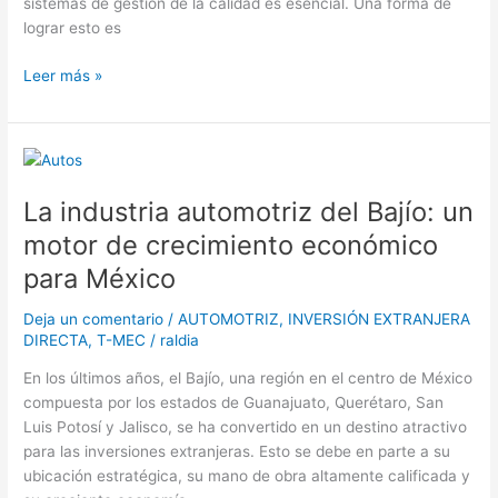
sistemas de gestión de la calidad es esencial. Una forma de
pueden
lograr esto es
ayudar
a
Leer más »
mantenernos
competitivos
La
industria
La industria automotriz del Bajío: un
automotriz
del
motor de crecimiento económico
Bajío:
para México
un
motor
Deja un comentario
/
AUTOMOTRIZ
,
INVERSIÓN EXTRANJERA
de
DIRECTA
,
T-MEC
/
raldia
crecimiento
económico
En los últimos años, el Bajío, una región en el centro de México
para
compuesta por los estados de Guanajuato, Querétaro, San
México
Luis Potosí y Jalisco, se ha convertido en un destino atractivo
para las inversiones extranjeras. Esto se debe en parte a su
ubicación estratégica, su mano de obra altamente calificada y