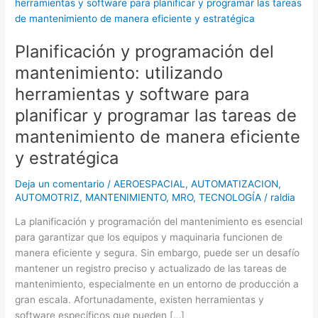
y
programación
del
Planificación y programación del
mantenimiento:
utilizando
mantenimiento: utilizando
herramientas
herramientas y software para
y
planificar y programar las tareas de
software
para
mantenimiento de manera eficiente
planificar
y estratégica
y
programar
Deja un comentario
/
AEROESPACIAL
,
AUTOMATIZACION
,
las
AUTOMOTRIZ
,
MANTENIMIENTO
,
MRO
,
TECNOLOGÍA
/
raldia
tareas
de
La planificación y programación del mantenimiento es esencial
mantenimiento
para garantizar que los equipos y maquinaria funcionen de
de
manera eficiente y segura. Sin embargo, puede ser un desafío
manera
mantener un registro preciso y actualizado de las tareas de
eficiente
mantenimiento, especialmente en un entorno de producción a
y
gran escala. Afortunadamente, existen herramientas y
estratégica
software específicos que pueden […]